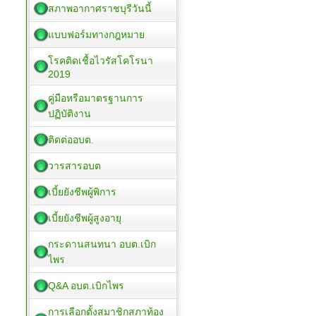
สภาพอากาศราชบุรีวันนี้
แบบฟอร์มทางกฎหมาย
โรคติดเชื้อไวรัสโคโรนา
2019
คู่มือหรือมาตรฐานการ
ปฏิบัติงาน
ติดต่ออบต.
วารสารอบต
เบี้ยยังชีพผู้พิการ
เบี้ยยังชีพผู้สูงอายุ
กระดานสนทนา อบต.เบิก
ไพร
Q&A อบต.เบิกไพร
การเลือกตั้งสมาชิกสภาท้อง