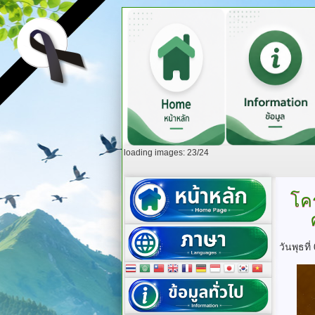
loading images: 23/24
โค
วันพุธท