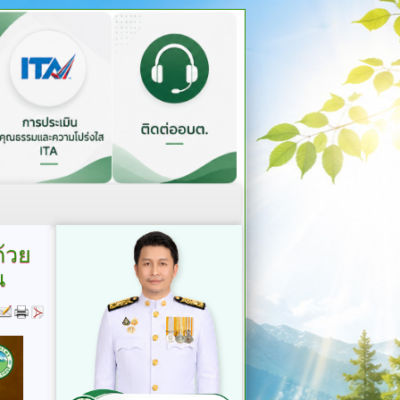
้วย
น