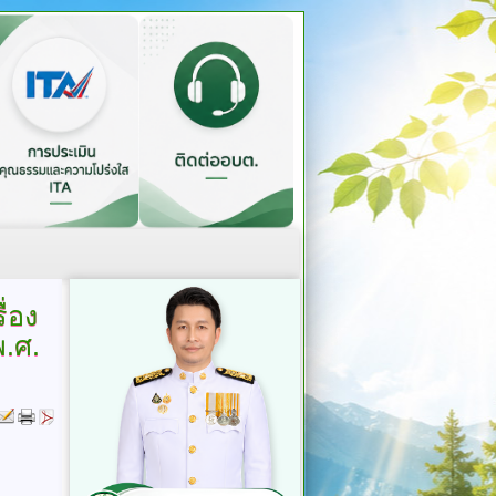
ื่อง
.ศ.