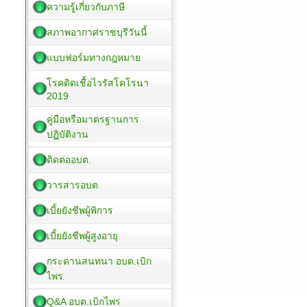
ความรู้เกี่ยวกับภาษี
สภาพอากาศราชบุรีวันนี้
แบบฟอร์มทางกฎหมาย
โรคติดเชื้อไวรัสโคโรนา
2019
คู่มือหรือมาตรฐานการ
ปฏิบัติงาน
ติดต่ออบต.
วารสารอบต
เบี้ยยังชีพผู้พิการ
เบี้ยยังชีพผู้สูงอายุ
กระดานสนทนา อบต.เบิก
ไพร
Q&A อบต.เบิกไพร