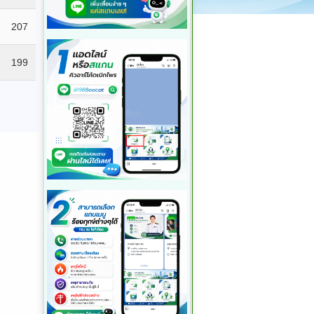
207
199