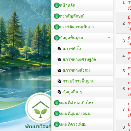
1
ร
หน้าหลัก
เ
ตราสัญลักษณ์
บ
2
ร
ประวัติความเป็นมา
ไ
ข้อมูลพื้นฐาน
ค
3
ไ
สภาพทั่วไป
ก
4
ต
สภาพทางเศรษฐกิจ
ก
สภาพทางสังคม
5
บ
การบริการพื้นฐาน
ป
6
บ
ข้อมูลอื่น ๆ
เ
แผนที่ตำบลเบิกไพร
ป
7
บ
แผนที่มุมมองถนน
เ
แผนที่ดาวเทียม
ป
8
3