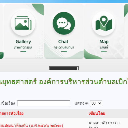
ยุทธศาสตร์
องค์การบริหารส่วนตำบลเบิ
ชื่อเรื่อง
แสดง #
ายการหัวเรื่อง
เขียนโดย
นางสาวศิรประภา
ผนพัฒนาท้องถิ่น (พ.ศ.๒๕๖๖-๒๕๗๐)