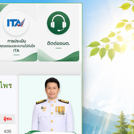
กไพร
ผู้ชม
635