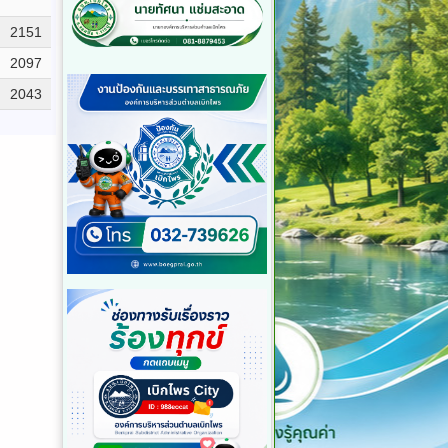
2151
2097
2043