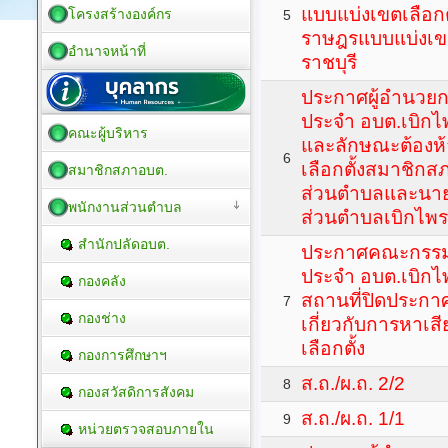
แบบแบ่งเขตเลือกต
โครงสร้างองค์กร
5
ราษฎรแบบแบ่งเขตเ
อำนาจหน้าที่
ราชบุรี
ประกาศผู้อำนวยกา
ประจำ อบต.เบิกไพร
คณะผู้บริหาร
และลักษณะต้องห้
6
เลือกตั้งสมาชิกส
สมาชิกสภาอบต.
ส่วนตำบลและนาย
พนักงานส่วนตำบล
ส่วนตำบลเบิกไพร
สำนักปลัดอบต.
ประกาศคณะกรรมก
ประจำ อบต.เบิกไพ
กองคลัง
สถานที่ปิดประกา
7
กองช่าง
เกี่ยวกับการหาเสี
เลือกตั้ง
กองการศึกษาฯ
ส.ถ./ผ.ถ. 2/2
8
กองสวัสดิการสังคม
ส.ถ./ผ.ถ. 1/1
9
หน่วยตรวจสอบภายใน