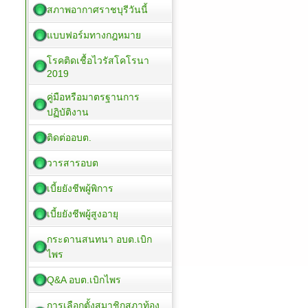
สภาพอากาศราชบุรีวันนี้
แบบฟอร์มทางกฎหมาย
โรคติดเชื้อไวรัสโคโรนา
2019
คู่มือหรือมาตรฐานการ
ปฏิบัติงาน
ติดต่ออบต.
วารสารอบต
เบี้ยยังชีพผู้พิการ
เบี้ยยังชีพผู้สูงอายุ
กระดานสนทนา อบต.เบิก
ไพร
Q&A อบต.เบิกไพร
การเลือกตั้งสมาชิกสภาท้อง